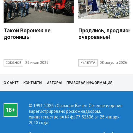
Такой Воронеж не
Продлись, продлись
догонишь
очарованье!
29 июля 2026
08 августа 2026
СОЮЗНОЕ
КУЛЬТУРА
О САЙТЕ
КОНТАКТЫ
АВТОРЫ
ПРАВОВАЯ ИНФОРМАЦИЯ
© 1991-2026 «Союзное Вече». Сетевое издание
зарегистрировано роскомнадзором,
свидетельство эл № фc77-52606 от 25 января
2013 года.